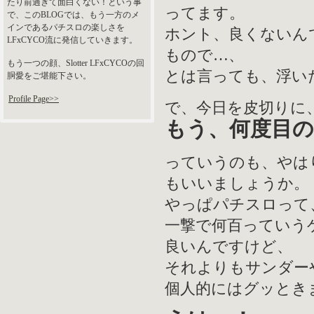
たり前過ぎて面白くない！という事
ってます。
で、このBLOGでは、もう一方のメ
インであるパチスロの楽しさを
ホント、良くないん
LFxCYCO流に発信していきます。
もので…、
もう一つの顔、Slotter LFxCYCOの回
とは言っても、浮い
胴愛をご堪能下さい。
Profile Page>>
で、今日を皮切りに
もう、
何度目
っていうのも、やは
もいいましょうか。
やっぱパチスロって
一撃で何百っていう
良いんですけど、
それよりもサンダー
個人的にはグッとき