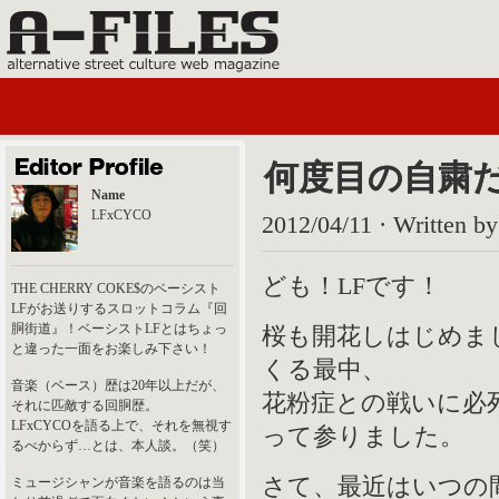
何度目の自粛
Name
LFxCYCO
2012/04/11 · Written b
ども！LFです！
THE CHERRY COKE$のベーシスト
LFがお送りするスロットコラム『回
胴街道』！ベーシストLFとはちょっ
桜も開花しはじめま
と違った一面をお楽しみ下さい！
くる最中、
音楽（ベース）歴は20年以上だが、
花粉症との戦いに必
それに匹敵する回胴歴。
LFxCYCOを語る上で、それを無視す
って参りました。
るべからず…とは、本人談。（笑）
さて、最近はいつの
ミュージシャンが音楽を語るのは当